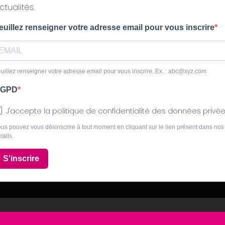
ctualités.
euillez renseigner votre adresse email pour vous inscrire
uillez renseigner votre adresse email pour vous inscrire. Ex. : abc@xyz.com
GPD
J'accepte la politique de confidentialité des données privé
us pouvez vous désinscrire à tout moment en cliquant sur le lien présent dans nos
ails.
S'inscrire