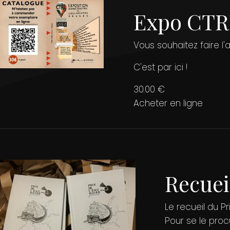
Photo
Expo CTRL
de
couverture
Descriptif
Vous souhaitez faire l
C'est par
ici
!
Prix
30.00 €
Lien
Acheter en ligne
Photo
Recuei
de
couverture
Descriptif
Le recueil du P
Pour se le proc