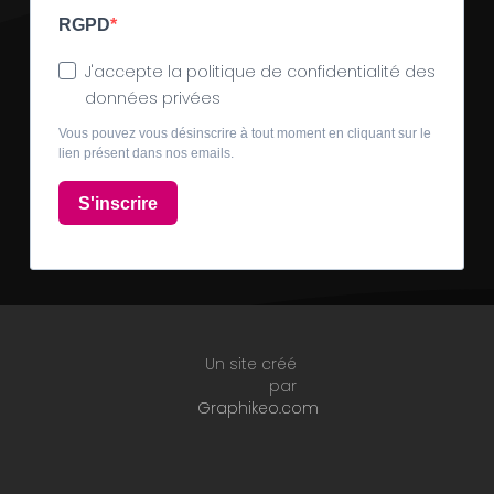
RGPD
J'accepte la politique de confidentialité des
données privées
Vous pouvez vous désinscrire à tout moment en cliquant sur le
lien présent dans nos emails.
S'inscrire
Un site créé
par
Graphikeo.com