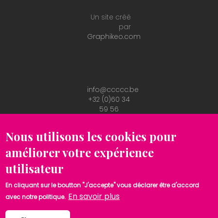
Un site créé
par
Graphikeo.com
info@ccccc.be
+32 (0)60 34
59 56
Conditions
RGPD
Nous utilisons les cookies pour
améliorer votre expérience
utilisateur
En cliquant sur le boutton "J'accepte" vous déclarer être d'accord
En savoir plus
avec notre politique.
©
COPYRIGHT