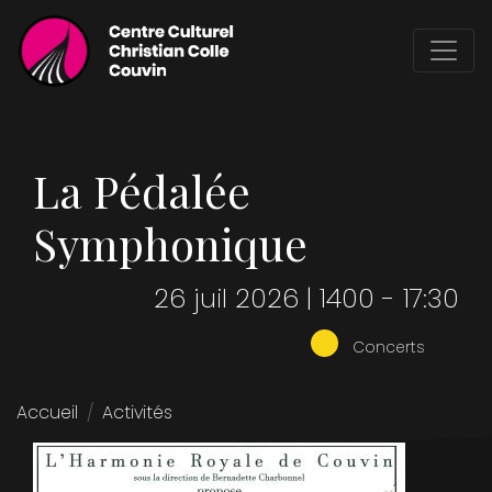
Aller
au
contenu
principal
La Pédalée
Symphonique
26 juil 2026 | 1400
-
17:30
Concerts
Accueil
Activités